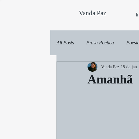
Vanda Paz
I
All Posts
Prosa Poética
Poesi
Vanda Paz
15 de jan.
Amanhã