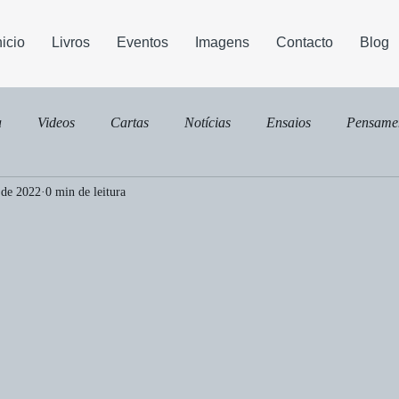
nicio
Livros
Eventos
Imagens
Contacto
Blog
a
Videos
Cartas
Notícias
Ensaios
Pensame
 de 2022
0 min de leitura