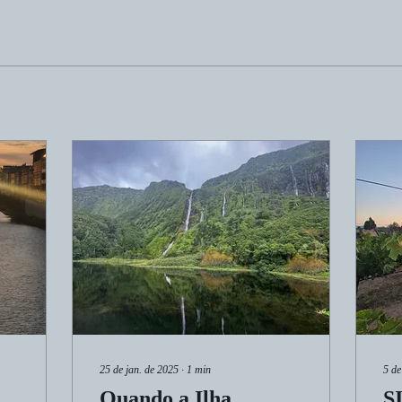
25 de jan. de 2025
∙
1
min
5 de
,
Quando a Ilha
S