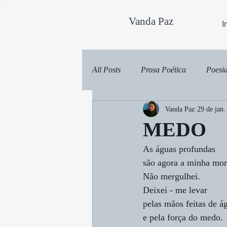
Vanda Paz
I
All Posts
Prosa Poética
Poesi
Vanda Paz
29 de jan.
MEDO
As águas profundas
são agora a minha mor
Não mergulhei.
Deixei - me levar
pelas mãos feitas de á
e pela força do medo.