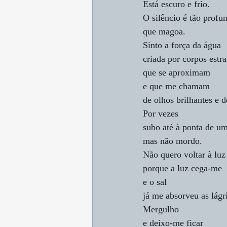
Está escuro e frio.
O silêncio é tão profu
que magoa.
Sinto a força da água
criada por corpos estr
que se aproximam
e que me chamam
de olhos brilhantes e d
Por vezes 
subo até à ponta de u
mas não mordo.
Não quero voltar à luz
porque a luz cega-me
e o sal 
já me absorveu as lágr
Mergulho
e deixo-me ficar 