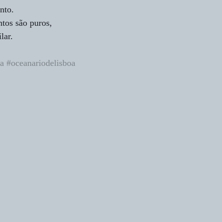
nto.
tos são puros,
lar.
a
#oceanariodelisboa