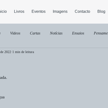
nicio
Livros
Eventos
Imagens
Contacto
Blog
a
Videos
Cartas
Notícias
Ensaios
Pensame
 de 2022
1 min de leitura
ada.
gua