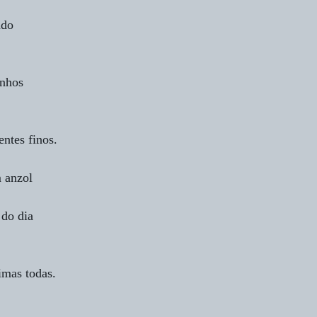
ndo
anhos
entes finos.
m anzol
 do dia
imas todas.