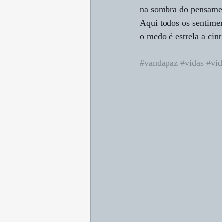
na sombra do pensame
Aqui todos os sentimen
o medo é estrela a cinti
#vandapaz
#vidas
#vid