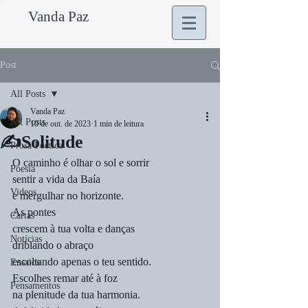
Vanda Paz
Post
All Posts
Vanda Paz
All Posts
10 de out. de 2023
1 min de leitura
✍️Solitude
Prosa Poética
O caminho é olhar o sol e sorrir 
Poesia
sentir a vida da Baía 
Videos
e mergulhar no horizonte. 
As pontes 
Cartas
crescem à tua volta e danças 
Notícias
driblando o abraço
escoltando apenas o teu sentido.
Ensaios
Escolhes remar até à foz
Pensamentos
na plenitude da tua harmonia. 