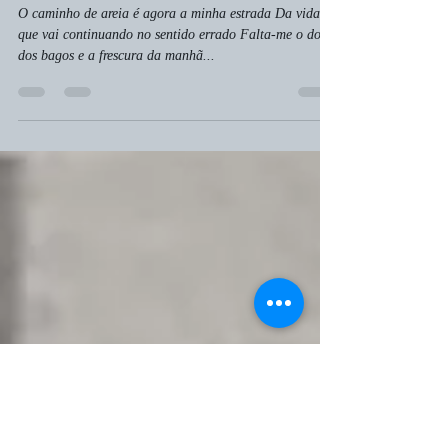
A vida é um ciclo de braços
abertos a olhar o céu
O caminho de areia é agora a minha estrada Da vida
que vai continuando no sentido errado Falta-me o doce
dos bagos e a frescura da manhã...