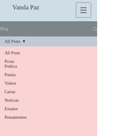
Vanda Paz
Blog
All Posts
All Posts
Prosa
Poética
Poesia
Videos
Cartas
Notícias
Ensaios
Pensamentos