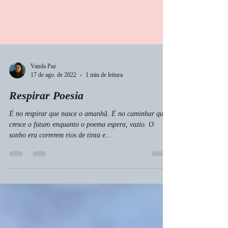
Vanda Paz
17 de ago. de 2022
1 min de leitura
Respirar Poesia
É no respirar que nasce o amanhã. É no caminhar que
cresce o futuro enquanto o poema espera, vazio. O
sonho era correrem rios de tinta e...