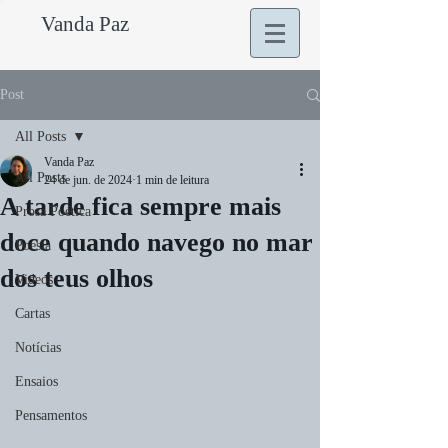
Vanda Paz
Post
All Posts
Vanda Paz
All Posts
24 de jun. de 2024
1 min de leitura
A tarde fica sempre mais
Prosa Poética
doce quando navego no mar
Poesia
dos teus olhos
Videos
Cartas
Notícias
Ensaios
Pensamentos