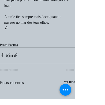
luar. 
A tarde fica sempre mais doce quando 
navego no mar dos teus olhos.
🥂
Prosa Poética
Posts recentes
Ver tudo